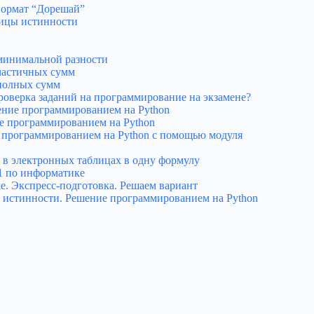
 Формат “Дорешай”
лицы истинности
 минимальной разности
 частичных сумм
 полных сумм
оверка заданий на программирование на экзамене?
ение программированием на Python
е программированием на Python
е программированием на Python с помощью модуля
 в электронных таблицах в одну формулу
21 по информатике
е. Экспресс-подготовка. Решаем вариант
ы истинности. Решение программированием на Python