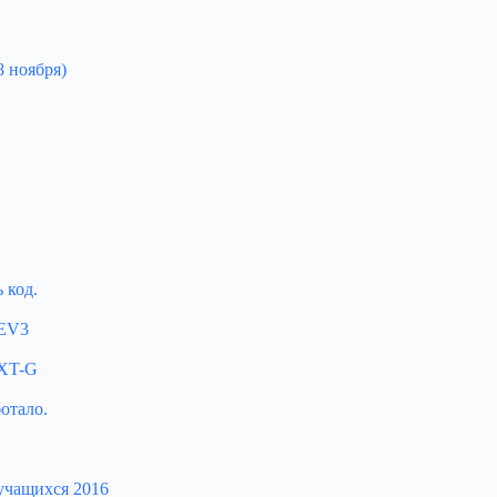
8 ноября)
 код.
EV3
NXT-G
отало.
 учащихся 2016