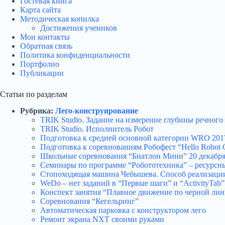
Гостевая книга
Карта сайта
Методическая копилка
Достижения учеников
Мои контакты
Обратная связь
Политика конфиденциальности
Портфолио
Публикации
Статьи по разделам
Рубрика:
Лего-конструирование
TRIK Studio. Задание на измерение глубины речного
TRIK Studio. Исполнитель Робот
Подготовка к средней основной категории WRO 201
Подготовка к соревнованиям Робофест “Hello Robot
Школьные соревнования “Биатлон Мини” 20 декабря
Семинары по программе “Робототехника” – ресурс
Стопоходящая машина Чебышева. Способ реализаци
WeDo – нет заданий в “Первые шаги” и “ActivityTab”
Конспект занятия “Плавное движение по черной ли
Соревнования “Кегельринг”
Автоматическая парковка с конструктором лего
Ремонт экрана NXT своими руками