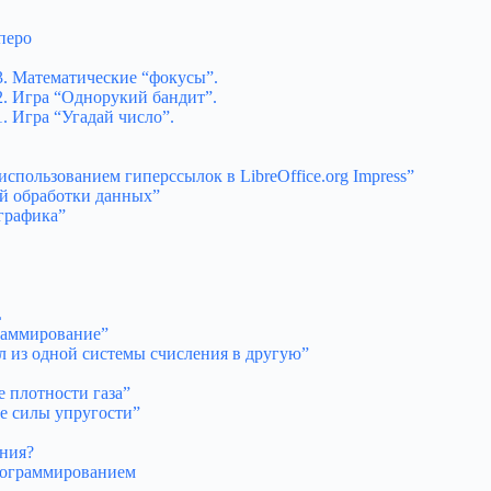
перо
3. Математические “фокусы”.
. Игра “Однорукий бандит”.
. Игра “Угадай число”.
спользованием гиперссылок в LibreOffice.org Impress”
ой обработки данных”
графика”
L
раммирование”
л из одной системы счисления в другую”
 плотности газа”
е силы упругости”
ения?
рограммированием