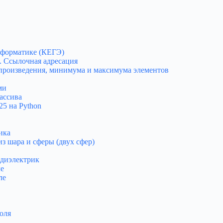
нформатике (КЕГЭ)
к. Ссылочная адресация
, произведения, минимума и максимума элементов
ми
ассива
5 на Python
ика
з шара и сферы (двух сфер)
 диэлектрик
ле
ле
оля