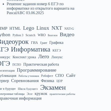
Решение задания номер 6 ЕГЭ по
информатике из открытого варианта на
PascalABC
03.06.2025
Lego
Linux
NXT
IMP
HTML
NXT-G
Видео
ython
WRO
Python 3
Scratch
Биатлон
Видеоурок
Графика
ГИА
Грант
Информатика
ЕГЭ
КЕГЭ
Лего
онкурс
Конспект урока
Линукс
ОГЭ
Практическая работа
ПСПО
Программирование
резентация
Сайт
СПО
убликация
Робофест
Работы учеников
Соревнования
Физика
ервер
ЦОР
Экзамен
г в будущее
Школа будущего
кружок
ектронные таблицы
Эссе
практические работы
правочная информация