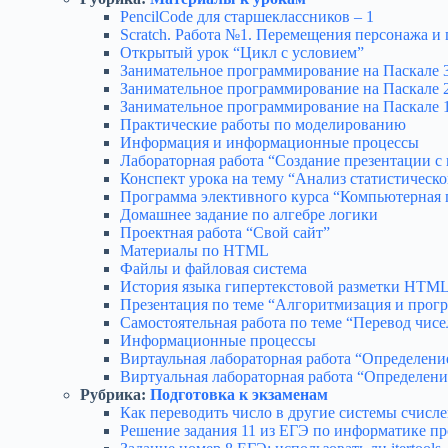
PencilCode для старшеклассников – 1
Scratch. Работа №1. Перемещения персонажа и 
Открытый урок “Цикл с условием”
Занимательное программирование на Паскале 
Занимательное программирование на Паскале 2
Занимательное программирование на Паскале 1
Практические работы по моделированию
Информация и информационные процессы
Лабораторная работа “Создание презентации с и
Конспект урока на тему “Анализ статистическ
Программа элективного курса “Компьютерная 
Домашнее задание по алгебре логики
Проектная работа “Свой сайт”
Материалы по HTML
Файлы и файловая система
История языка гипертекстовой разметки HTM
Презентация по теме “Алгоритмизация и прог
Самостоятельная работа по теме “Перевод чисе
Информационные процессы
Виртаульная лабораторная работа “Определение
Виртуальная лабораторная работа “Определени
Рубрика:
Подготовка к экзаменам
Как переводить число в другие системы счисл
Решение задания 11 из ЕГЭ по информатике п