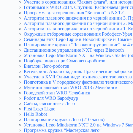
Участие в соревнованиях “Захват флага”, или истор
Готовимся к WRO 2014. Спутник. Распознаем цвет с
Программа для соревнования “Биатлон” в NXT-G
Алгоритм плавного движения по черной линии 3. 
Алгоритм плавного движения по черной линии 2. М
Алгоритм плавного движения по черной линии 1. К
Окружные отборочные соревнования Робофест-Урал
Семинары First Lego Ligue в Новосибирске и Томске
Планирование кружка “Легоконструирование” на 4 го
Дистанционное управление NXT через Bluetooth
Установка Lego Mindstorm NXT на Windows Starter (
Подборка видео про Сумо лего-роботов
Биатлон Лего-роботов
Кегельринг. Анализ задания. Практические наброски
Участие в XVII Олимпиаде технического творчества
Подготовка к V городскому фестивалю технического
Муниципальный этап WRO 2013 г.Челябинск
Городской этап WRO Челябинск
Робот для WRO Баробудур
Сайты, связанные с Лего
First Lego Ligue
Hello Robot
Планирование кружка Лего (210 часов)
Установка Lego Mindstorm NXT 2.0 на Windows 7 Star
Программа кружка “Мастерская лего”