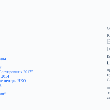
G
p
К
 дна
7
П
 Сортировщик 2017”
П
 2014
С
ные центры НКО
и.
Ша
Эл
нии”
с