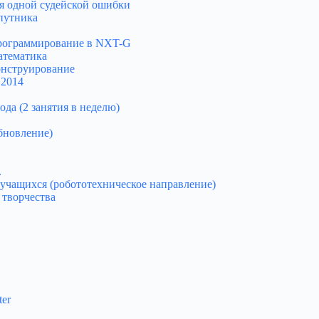
ия одной судейской ошибки
путника
Программирование в NXT-G
атематика
онструирование
 2014
да (2 занятия в неделю)
обновление)
.
 учащихся (робототехническое направление)
 творчества
ter