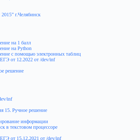
 2015” г.Челябинск
ение на 1 балл
ение на Python
шение с помощью электронных таблиц
ГЭ от 12.2022 от /dev/inf
ое решение
ev/inf
я 15. Ручное решение
дирование информации
ск в текстовом процессоре
ГЭ от 15.12.2021 от /dev/inf