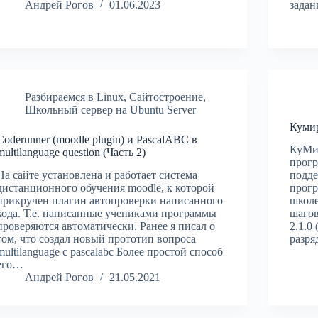
Андрей Рогов
01.06.2023
задан
Разбираемся в Linux
,
Сайтостроение
,
Школьный сервер на Ubuntu Server
Кумир
Coderunner (moodle plugin) и PascalABC в
КуМи
multilanguage question (Часть 2)
прогр
На сайте установлена и работает система
подде
дистанционного обучения moodle, к которой
прогр
прикручен плагин автопроверки написанного
школе
кода. Т.е. написанные учениками программы
шагов
проверяются автоматически. Ранее я писал о
2.1.0
том, что создал новый прототип вопроса
разр
multilanguage с pascalabc Более простой способ
его…
Андрей Рогов
21.05.2021