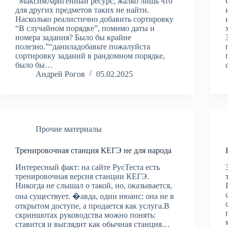
“МаксимАфигенный ресурс, жалко лишь что
для других предметов таких не найти.
Насколько реалистично добавить сортировку
“В случайном порядке”, помимо даты и
номера задания? Было бы крайне
полезно.”“даниладобавьте пожалуйста
сортировку заданий в рандомном порядке,
было бы…
Андрей Рогов
05.02.2025
Прочие материалы
Тренировочная станция КЕГЭ не для народа
Интересный факт: на сайте РусТеста есть
тренировочная версия станции КЕГЭ.
Никогда не слышал о такой, но, оказывается,
она существует. �авда, один нюанс: она не в
открытом доступе, а продается как услуга.В
скриншотах руководства можно понять:
ставится и выглядит как обычная станция…