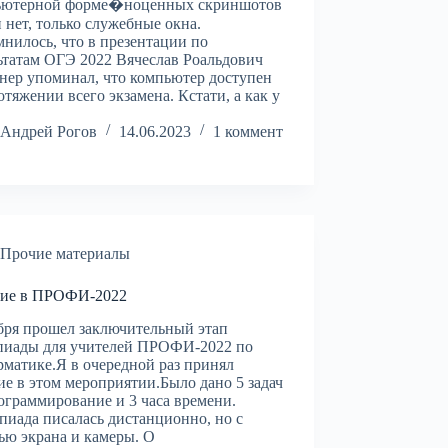
ьютерной форме�ноценных скриншотов
и нет, только служебные окна.
нилось, что в презентации по
ьтатам ОГЭ 2022 Вячеслав Роальдович
ер упоминал, что компьютер доступен
отяжении всего экзамена. Кстати, а как у
…
Андрей Рогов
14.06.2023
1 коммент
Прочие материалы
тие в ПРОФИ-2022
бря прошел заключительный этап
пиады для учителей ПРОФИ-2022 по
матике.Я в очередной раз принял
ие в этом мероприятии.Было дано 5 задач
ограммирование и 3 часа времени.
иада писалась дистанционно, но с
ью экрана и камеры. О