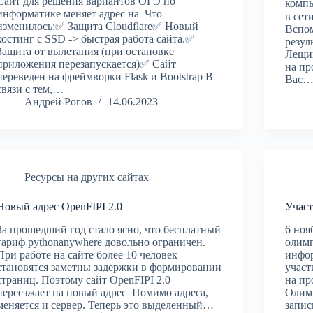
Сайт для решения вариантов ОГЭ по
комп
информатике меняет адрес на Что
в сет
изменилось:✅ Защита Cloudflare✅ Новый
Вспом
хостинг с SSD -> быстрая работа сайта.✅
резул
Защита от вылетания (при остановке
Лещин
приложения перезапускается)✅ Сайт
на пр
переведен на фреймворки Flask и Bootstrap В
Вас
связи с тем,…
Андрей Рогов
14.06.2023
Ресурсы на других сайтах
Новый адрес OpenFIPI 2.0
Учас
За прошедший год стало ясно, что бесплатный
6 ноя
тариф pythonanywhere довольно ограничен.
олим
При работе на сайте более 10 человек
инфор
становятся заметны задержки в формировании
участ
страниц. Поэтому сайт OpenFIPI 2.0
на пр
переезжает на новый адрес Помимо адреса,
Олимп
меняется и сервер. Теперь это выделенный…
запис