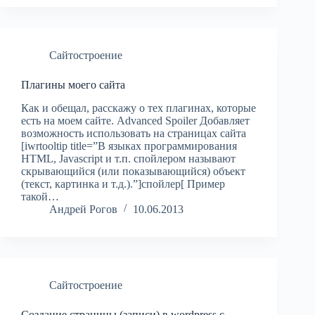
Сайтостроение
Плагины моего сайта
Как и обещал, расскажу о тех плагинах, которые
есть на моем сайте. Advanced Spoiler Добавляет
возможность использовать на страницах сайта
[iwrtooltip title=”В языках программирования
HTML, Javascript и т.п. спойлером называют
скрывающийся (или показывающийся) объект
(текст, картинка и т.д.).”]спойлер[ Пример
такой…
Андрей Рогов
10.06.2013
Сайтостроение
Создание страницы (записи) в wordpress с