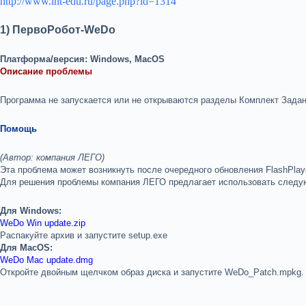
http://www.int-edu.ru/page.php?id=1314
1) ПервоРобот-WeDo
Платформа/версия: Windows, MacOS
Описание проблемы
Программа не запускается или не открываются разделы Комплект Задан
Помощь
(Автор: компания ЛЕГО)
Эта проблема может возникнуть после очередного обновления FlashPlay
Для решения проблемы компания ЛЕГО предлагает использовать следу
Для Windows:
WeDo Win update.zip
Распакуйте архив и запустите setup.exe
Для MacOS:
WeDo Mac update.dmg
Откройте двойным щелчком образ диска и запустите WeDo_Patch.mpkg.