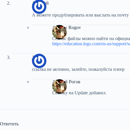
Алексей
А можете продублировать или выслать на почту
Andrew Rogov
Сейчас файлы можно найти на официа
https://education.lego.com/en-us/support/
Дарья
ссылка не активно, залейте, пожалуйста плеер
Андрей Рогов
Ссылку на Update добавил.
Ответить