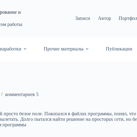
рование и
Записи
Автор
Портфо
том работы
наработки
Прочие материалы
Публикации
комментариев 5
й просто белое поле. Покопался в файлах программы, понял, чт
вылетать. Долго пытался найти решение на просторах сети, но б
ля программы