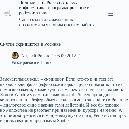
Перейти
Личный сайт Рогова Андрея:
к
информатика, программирование и
сути
робототехника
Сайт создан для желающих
познакомиться с моим опытом работы
Снятие скриншотов в Росинке
Андрей Рогов
05.09.2012
Разбираемся в Linux
Замечательная вещь – скриншот. Если кто-то в интернете
выкладывает фотографию монитора, с целью показать, что на
нем изображено, кроме кучи насмешек это ничего не вызовет.
Если в Windows нажатие клавиши PrintScreen приводит к
копированию в буфер обмена содержимого экрана, то в Росинке
– диалоговое окно с вариантами действий. И все бы хорошо,
но PrintScreen не работает при наведении курсора на меню. А
это иногда требуется (см. предыдущую запись).
Решается вопрос
использованием программы Shutter.